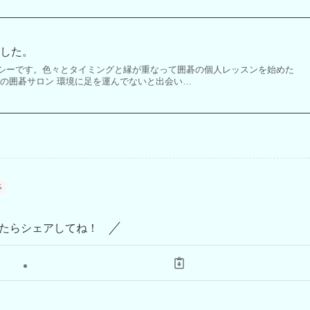
ました。
シーです。色々とタイミングと縁が重なって囲碁の個人レッスンを始めた
けの囲碁サロン 環境に足を運んでないと出会い…
碁
たらシェアしてね！