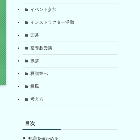
イベント参加
インストラクター活動
囲碁
指導碁受講
挨拶
棋譜並べ
棋風
考え方
目次
知識を確かめる