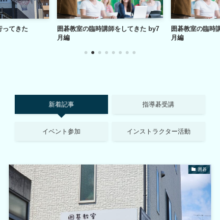
行ってきた
囲碁教室の臨時講師をしてきた by7
囲碁教室の臨時講
月編
月編
新着記事
指導碁受講
イベント参加
インストラクター活動
囲碁